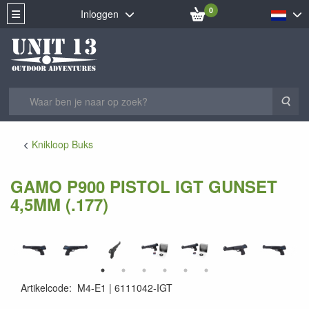
0
Inloggen
Zoe
Knikloop Buks
GAMO P900 PISTOL IGT GUNSET
4,5MM (.177)
Artikelcode
:
M4-E1
6111042-IGT
793676067872