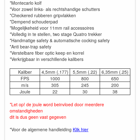
*Montecarlo kolf
*Voor zowel links- als rechtshandige schutters
*Checkered rubberen gripvlakken
*Dempend schouderpad
*Mogelijkeheid voor 11mm rail accessoires
*Volledig in te stellen, two stage Quatro trekker
*Handmatige safety & automatische cocking safety
*Anti bear-trap safety
*Verstelbare fiber optic keep en korrel
*Verkrijgbaar in verschillende kalibers
Kaliber
4,5mm (.177)
5,5mm (.22)
6,35mm (.25)
FPS
1000
800
650
m/s
305
245
200
Joule
22
30
38
*Let op! de joule word beinvloed door meerdere
omstandigheden
dit is dus geen vast gegeven
*Voor de algemene handleiding
Klik hier