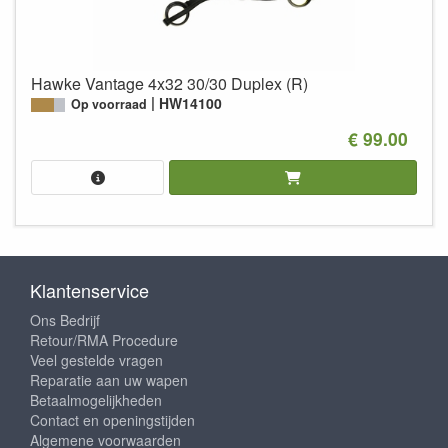
Hawke Vantage 4x32 30/30 Duplex (R)
HW14100
Op voorraad
€ 99.00
Klantenservice
Ons Bedrijf
Retour/RMA Procedure
Veel gestelde vragen
Reparatie aan uw wapen
Betaalmogelijkheden
Contact en openingstijden
Algemene voorwaarden