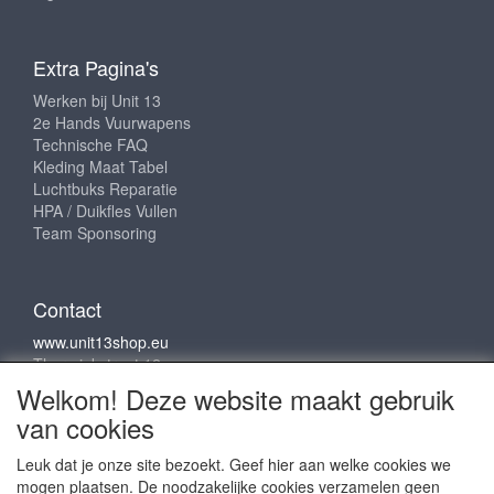
Extra Pagina's
Werken bij Unit 13
2e Hands Vuurwapens
Technische FAQ
Kleding Maat Tabel
Luchtbuks Reparatie
HPA / Duikfles Vullen
Team Sponsoring
Contact
www.unit13shop.eu
Thermiekstraat 12
6361 HB Nuth
Welkom! Deze website maakt gebruik
info@unit13shop.eu
van cookies
Leuk dat je onze site bezoekt. Geef hier aan welke cookies we
mogen plaatsen. De noodzakelijke cookies verzamelen geen