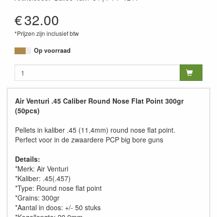
819024012643
€
32.00
*Prijzen zijn inclusief btw
Op voorraad
Air Venturi .45 Caliber Round Nose Flat Point 300gr
(50pcs)
Pellets in kaliber .45 (11,4mm) round nose flat point.
Perfect voor in de zwaardere PCP big bore guns
Details:
*Merk: Air Venturi
*Kaliber: .45(.457)
*Type: Round nose flat point
*Grains: 300gr
*Aantal in doos: +/- 50 stuks