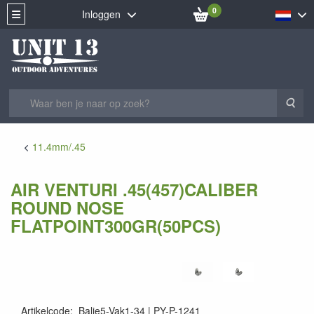
0
Inloggen
Zoe
11.4mm/.45
AIR VENTURI .45(457)CALIBER
ROUND NOSE
FLATPOINT300GR(50PCS)
Artikelcode
:
Balie5-Vak1-34
PY-P-1241