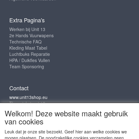
Extra Pagina's
Werken bij Unit 13
2e Hands Vuurwapens
Technische FAQ
Kleding Maat Tabel
Luchtbuks Reparatie
HPA / Duikfles Vullen
Team Sponsoring
Contact
www.unit13shop.eu
Thermiekstraat 12
6361 HB Nuth
Welkom! Deze website maakt gebruik
info@unit13shop.eu
van cookies
Leuk dat je onze site bezoekt. Geef hier aan welke cookies we
mogen plaatsen. De noodzakelijke cookies verzamelen geen