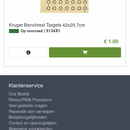
Kruger Benchrest Targets 42x29,7cm
5134X1
Op voorraad
€ 1.00
Klantenservice
Ons Bedrijf
Retour/RMA Procedure
Veel gestelde vragen
Reparatie aan uw wapen
Betaalmogelijkheden
Contact en openingstijden
Algemene voorwaarden