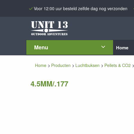
Voor 12:00 uur besteld zelfde dag nog verzonden
Menu
Home
Home
Producten
Luchtbuksen
Pellets & CO2
4.5MM/.177