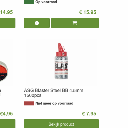
Op voorraad
 14.95
€ 15.95
m
ASG Blaster Steel BB 4.5mm
!
1500pcs
Niet meer op voorraad
 €4,95
€ 7.95
Bekijk product