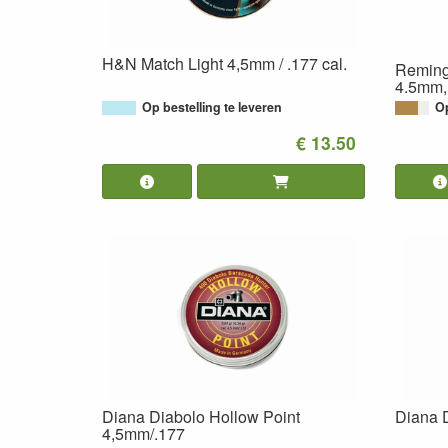
H&N Match Light 4,5mm / .177 cal.
Remingt
4.5mm,
Op bestelling te leveren
O
€ 13.50
Diana Diabolo Hollow Point
Diana 
4,5mm/.177