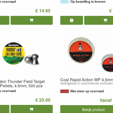
p voorraad
Op bestelling te leveren
€ 14.95
€
Coal Rapid Action WP 4,5m
ton Thunder Field Target
Verkrijgbaar in verschillende varianten
Pellets, 4.5mm, 500 pcs
p voorraad
Niet meer op voorraad
€ 25.00
Vanaf
Bekijk product