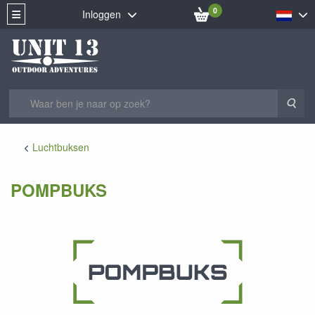
0
Inloggen
Zoe
Luchtbuksen
POMPBUKS