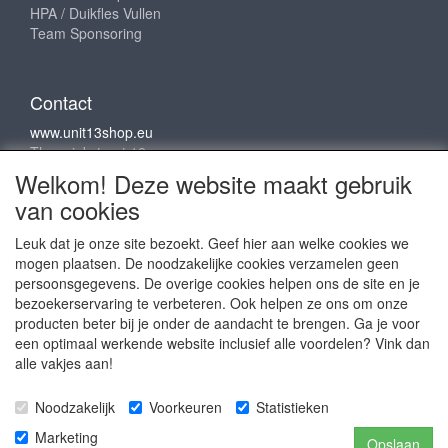
HPA / Duikfles Vullen
Team Sponsoring
Contact
www.unit13shop.eu
Thermiekstraat 12
6361 HB Nuth
Welkom! Deze website maakt gebruik
info@unit13shop.eu
van cookies
Leuk dat je onze site bezoekt. Geef hier aan welke cookies we
mogen plaatsen. De noodzakelijke cookies verzamelen geen
Sociale media
persoonsgegevens. De overige cookies helpen ons de site en je
bezoekerservaring te verbeteren. Ook helpen ze ons om onze
producten beter bij je onder de aandacht te brengen. Ga je voor
een optimaal werkende website inclusief alle voordelen? Vink dan
alle vakjes aan!
Copyright © 2009 - 2025- ALL EXPLICIT RIGHTS
Noodzakelijk
Voorkeuren
Statistieken
RESERVED to © Unit 13 Outdoor Adventures
Copyright © Copy claim on the name and logo Unit 13
Marketing
Opslaan