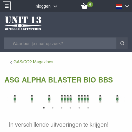
0
Inloggen
Zoe
GAS/CO2 Magazines
ASG ALPHA BLASTER BIO BBS
In verschillende uitvoeringen te krijgen!