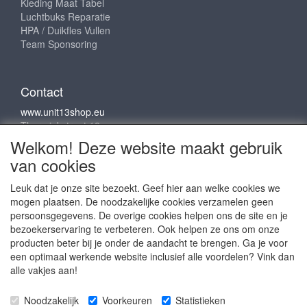
Kleding Maat Tabel
Luchtbuks Reparatie
HPA / Duikfles Vullen
Team Sponsoring
Contact
www.unit13shop.eu
Thermiekstraat 12
6361 HB Nuth
Welkom! Deze website maakt gebruik
info@unit13shop.eu
van cookies
Leuk dat je onze site bezoekt. Geef hier aan welke cookies we
mogen plaatsen. De noodzakelijke cookies verzamelen geen
Sociale media
persoonsgegevens. De overige cookies helpen ons de site en je
bezoekerservaring te verbeteren. Ook helpen ze ons om onze
producten beter bij je onder de aandacht te brengen. Ga je voor
een optimaal werkende website inclusief alle voordelen? Vink dan
alle vakjes aan!
Copyright © 2009 - 2025- ALL EXPLICIT RIGHTS
Noodzakelijk
Voorkeuren
Statistieken
RESERVED to © Unit 13 Outdoor Adventures