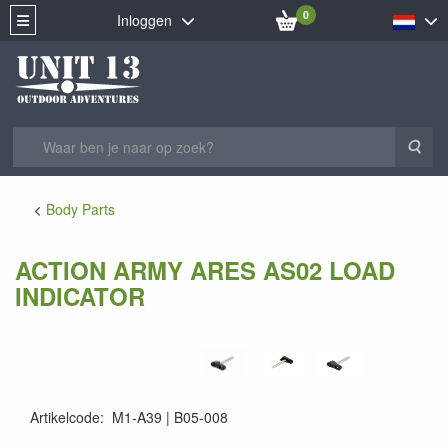
0
Inloggen
Zoe
Body Parts
ACTION ARMY ARES AS02 LOAD
INDICATOR
Artikelcode
:
M1-A39
B05-008
B05-008