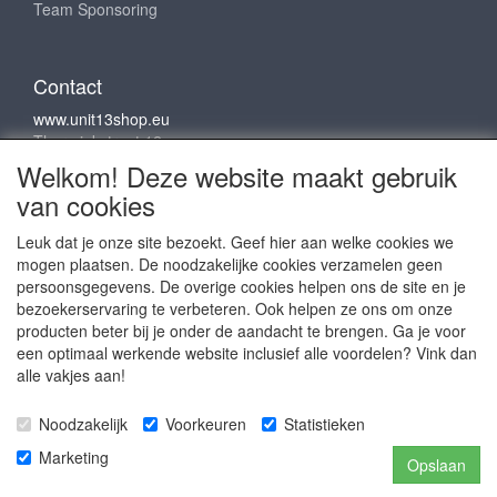
Team Sponsoring
Contact
www.unit13shop.eu
Thermiekstraat 12
6361 HB Nuth
Welkom! Deze website maakt gebruik
info@unit13shop.eu
van cookies
Leuk dat je onze site bezoekt. Geef hier aan welke cookies we
mogen plaatsen. De noodzakelijke cookies verzamelen geen
Sociale media
persoonsgegevens. De overige cookies helpen ons de site en je
bezoekerservaring te verbeteren. Ook helpen ze ons om onze
producten beter bij je onder de aandacht te brengen. Ga je voor
een optimaal werkende website inclusief alle voordelen? Vink dan
alle vakjes aan!
Copyright © 2009 - 2025- ALL EXPLICIT RIGHTS
Noodzakelijk
Voorkeuren
Statistieken
RESERVED to © Unit 13 Outdoor Adventures
Copyright © Copy claim on the name and logo Unit 13
Marketing
Opslaan
shop or anything else on the website