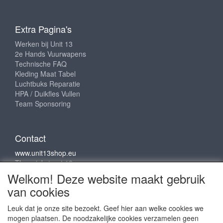
Extra Pagina's
Werken bij Unit 13
2e Hands Vuurwapens
Technische FAQ
Kleding Maat Tabel
Luchtbuks Reparatie
HPA / Duikfles Vullen
Team Sponsoring
Contact
www.unit13shop.eu
Thermiekstraat 12
6361 HB Nuth
Welkom! Deze website maakt gebruik
info@unit13shop.eu
van cookies
Leuk dat je onze site bezoekt. Geef hier aan welke cookies we
mogen plaatsen. De noodzakelijke cookies verzamelen geen
Sociale media