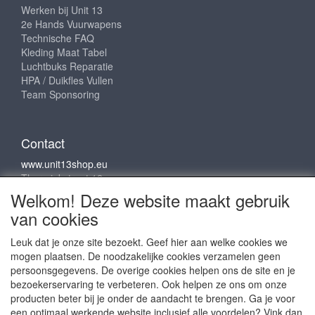
Werken bij Unit 13
2e Hands Vuurwapens
Technische FAQ
Kleding Maat Tabel
Luchtbuks Reparatie
HPA / Duikfles Vullen
Team Sponsoring
Contact
www.unit13shop.eu
Thermiekstraat 12
6361 HB Nuth
Welkom! Deze website maakt gebruik
info@unit13shop.eu
van cookies
Leuk dat je onze site bezoekt. Geef hier aan welke cookies we
mogen plaatsen. De noodzakelijke cookies verzamelen geen
Sociale media
persoonsgegevens. De overige cookies helpen ons de site en je
bezoekerservaring te verbeteren. Ook helpen ze ons om onze
producten beter bij je onder de aandacht te brengen. Ga je voor
een optimaal werkende website inclusief alle voordelen? Vink dan