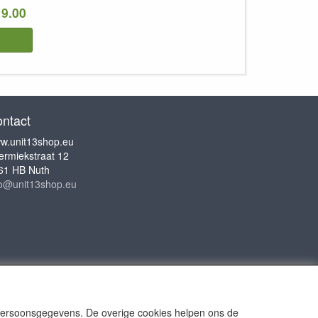
9.00
ntact
w.unit13shop.eu
ermiekstraat 12
61 HB Nuth
fo@unit13shop.eu
 persoonsgegevens. De overige cookies helpen ons de