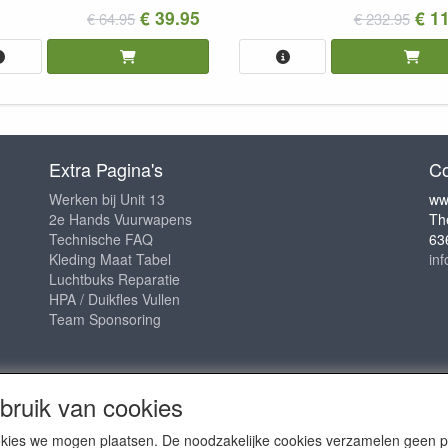
€ 39.95
€ 11
€ 64.95
€ 232.95
Extra Pagina's
Co
Werken bij Unit 13
ww
2e Hands Vuurwapens
Th
Technische FAQ
63
Kleding Maat Tabel
in
Luchtbuks Reparatie
HPA / Duikfles Vullen
Team Sponsoring
ruik van cookies
cookies we mogen plaatsen. De noodzakelijke cookies verzamelen geen