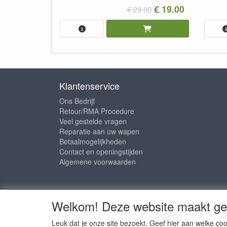
€ 19.00
€ 29.00
Klantenservice
Ons Bedrijf
Retour/RMA Procedure
Veel gestelde vragen
Reparatie aan uw wapen
Betaalmogelijkheden
Contact en openingstijden
Algemene voorwaarden
Sociale media
Welkom! Deze website maakt geb
Leuk dat je onze site bezoekt. Geef hier aan welke 