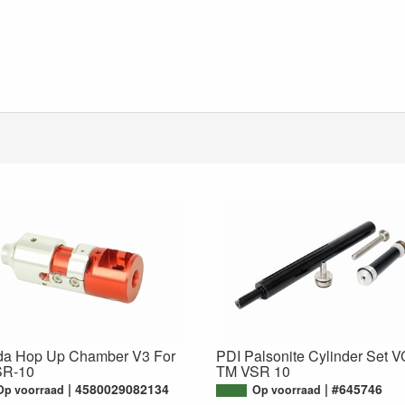
a Hop Up Chamber V3 For
PDI Palsonite Cylinder Set V
SR-10
TM VSR 10
4580029082134
#645746
Op voorraad
Op voorraad