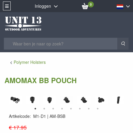
0
Inloggen
Zoe
Polymer Holsters
AMOMAX BB POUCH
Artikelcode
:
M1-D1
AM-BSB
889147063761
€ 17.95