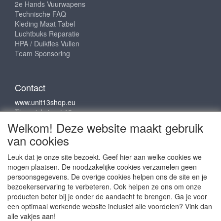
2e Hands Vuurwapens
Technische FAQ
Kleding Maat Tabel
Luchtbuks Reparatie
HPA / Duikfles Vullen
Team Sponsoring
Contact
www.unit13shop.eu
Thermiekstraat 12
6361 HB Nuth
Welkom! Deze website maakt gebruik
info@unit13shop.eu
van cookies
Leuk dat je onze site bezoekt. Geef hier aan welke cookies we
mogen plaatsen. De noodzakelijke cookies verzamelen geen
Sociale media
persoonsgegevens. De overige cookies helpen ons de site en je
bezoekerservaring te verbeteren. Ook helpen ze ons om onze
producten beter bij je onder de aandacht te brengen. Ga je voor
een optimaal werkende website inclusief alle voordelen? Vink dan
alle vakjes aan!