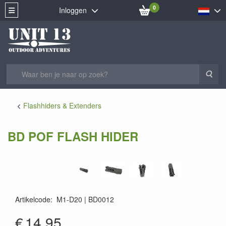
0
Inloggen
Zoe
Flashhiders & Extenders
BD POF FLASH HIDER
Artikelcode
:
M1-D20
BD0012
BD0012
€
14.95