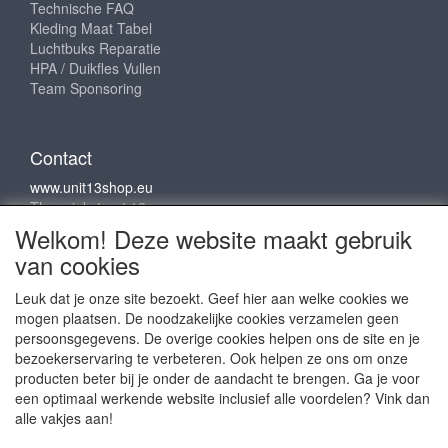
Technische FAQ
Kleding Maat Tabel
Luchtbuks Reparatie
HPA / Duikfles Vullen
Team Sponsoring
Contact
www.unit13shop.eu
Thermiekstraat 12
6361 HB Nuth
Welkom! Deze website maakt gebruik
info@unit13shop.eu
van cookies
Leuk dat je onze site bezoekt. Geef hier aan welke cookies we
mogen plaatsen. De noodzakelijke cookies verzamelen geen
Sociale media
persoonsgegevens. De overige cookies helpen ons de site en je
bezoekerservaring te verbeteren. Ook helpen ze ons om onze
producten beter bij je onder de aandacht te brengen. Ga je voor
een optimaal werkende website inclusief alle voordelen? Vink dan
alle vakjes aan!
Copyright © 2009 - 2025- ALL EXPLICIT RIGHTS