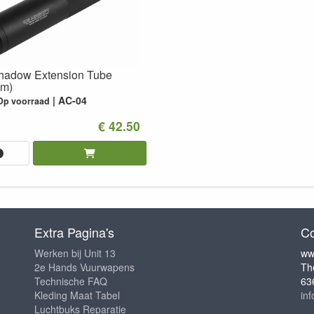
hadow Extension Tube
m)
AC-04
Op voorraad
€ 42.50
Extra Pagina's
Co
Werken bij Unit 13
ww
2e Hands Vuurwapens
Th
Technische FAQ
63
Kleding Maat Tabel
in
Luchtbuks Reparatie