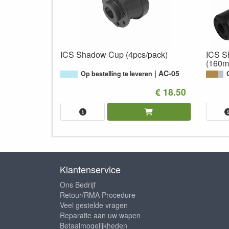
ICS Shadow Cup (4pcs/pack)
ICS S
(160m
AC-05
Op bestelling te leveren
€ 18.50
Klantenservice
Ons Bedrijf
Retour/RMA Procedure
Veel gestelde vragen
Reparatie aan uw wapen
Betaalmogelijkheden