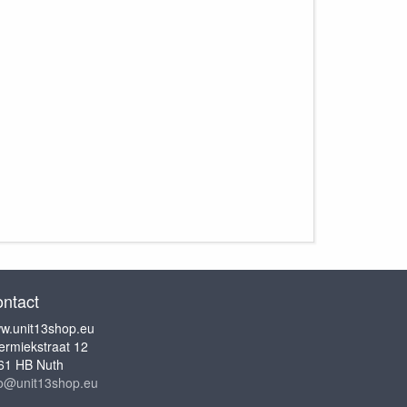
ntact
w.unit13shop.eu
ermiekstraat 12
61 HB Nuth
fo@unit13shop.eu