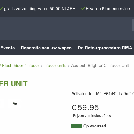
gratis verzending vanaf 50,00 NL&BE
Ervaren Klantenservice
Events
Reparatie aan uw wapen
De Retourprocedure RMA
/ Flash hider / Tracer
Tracer units
Acetech Brighter C Tracer Unit
ER UNIT
Artikelcode
:
M1-B61/B1-La9nr1
9010109339421
€
59.95
*Prijzen zijn inclusief btw
Op voorraad