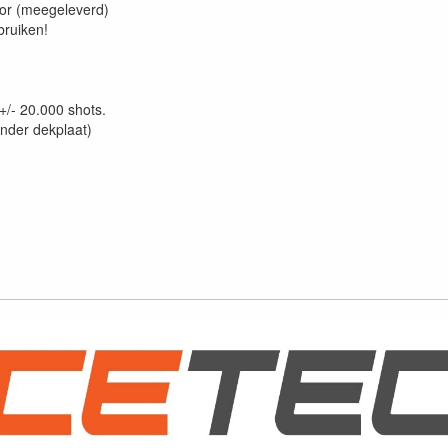
or (meegeleverd)
bruiken!
 +/- 20.000 shots.
nder dekplaat)