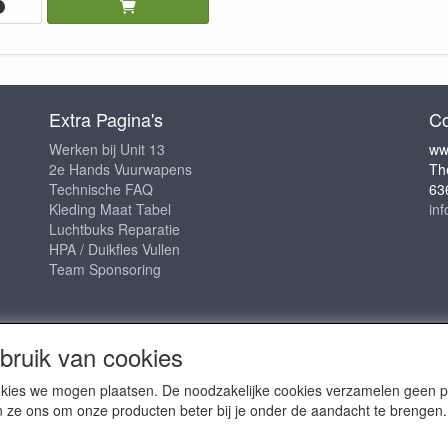
Extra Pagina's
Co
Werken bij Unit 13
ww
2e Hands Vuurwapens
Th
Technische FAQ
63
Kleding Maat Tabel
in
Luchtbuks Reparatie
HPA / Duikfles Vullen
Team Sponsoring
ruik van cookies
cookies we mogen plaatsen. De noodzakelijke cookies verzamelen geen
n ze ons om onze producten beter bij je onder de aandacht te brengen.