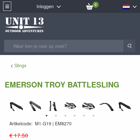
0
Inloggen
Zoe
Slings
EMERSON TROY BATTLESLING
Artikelcode
:
M1-G19
EM8270
EM8270
€ 17.50