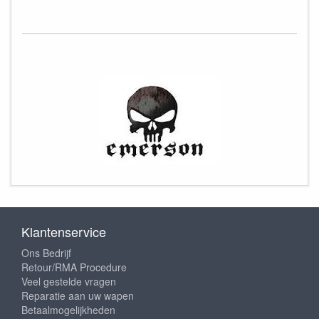
Klantenservice
Ons Bedrijf
Retour/RMA Procedure
Veel gestelde vragen
Reparatie aan uw wapen
Betaalmogelijkheden