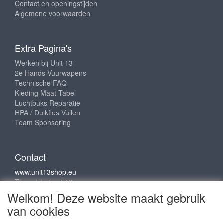
Contact en openingstijden
Algemene voorwaarden
Extra Pagina's
Werken bij Unit 13
2e Hands Vuurwapens
Technische FAQ
Kleding Maat Tabel
Luchtbuks Reparatie
HPA / Duikfles Vullen
Team Sponsoring
Contact
www.unit13shop.eu
Thermiekstraat 12
6361 HB Nuth
Welkom! Deze website maakt gebruik
info@unit13shop.eu
van cookies