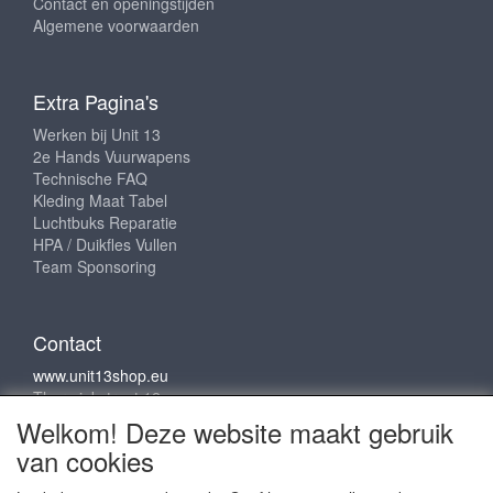
Contact en openingstijden
Algemene voorwaarden
Extra Pagina's
Werken bij Unit 13
2e Hands Vuurwapens
Technische FAQ
Kleding Maat Tabel
Luchtbuks Reparatie
HPA / Duikfles Vullen
Team Sponsoring
Contact
www.unit13shop.eu
Thermiekstraat 12
6361 HB Nuth
Welkom! Deze website maakt gebruik
info@unit13shop.eu
van cookies