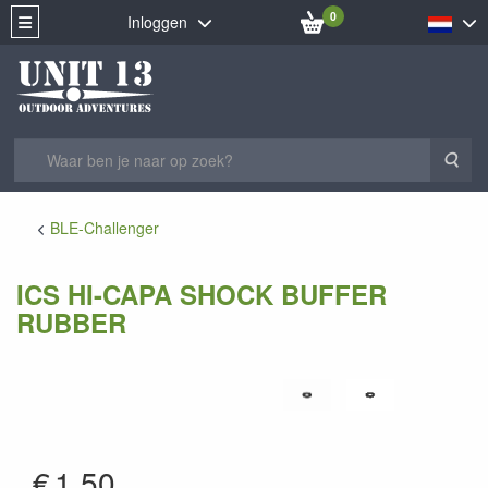
0
Inloggen
Zoe
BLE-Challenger
ICS HI-CAPA SHOCK BUFFER
RUBBER
AH-13
€
1.50