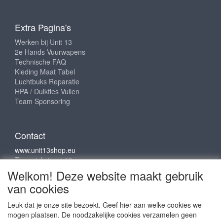
Extra Pagina's
Werken bij Unit 13
2e Hands Vuurwapens
Technische FAQ
Kleding Maat Tabel
Luchtbuks Reparatie
HPA / Duikfles Vullen
Team Sponsoring
Contact
www.unit13shop.eu
Thermiekstraat 12
6361 HB Nuth
Welkom! Deze website maakt gebruik
info@unit13shop.eu
van cookies
Leuk dat je onze site bezoekt. Geef hier aan welke cookies we
mogen plaatsen. De noodzakelijke cookies verzamelen geen
Sociale media