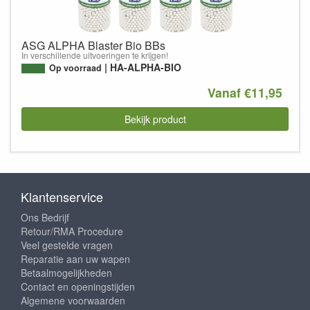
ASG ALPHA Blaster Bio BBs
In verschillende uitvoeringen te krijgen!
HA-ALPHA-BIO
Op voorraad
Vanaf €11,95
Bekijk product
Klantenservice
Ons Bedrijf
Retour/RMA Procedure
Veel gestelde vragen
Reparatie aan uw wapen
Betaalmogelijkheden
Contact en openingstijden
Algemene voorwaarden