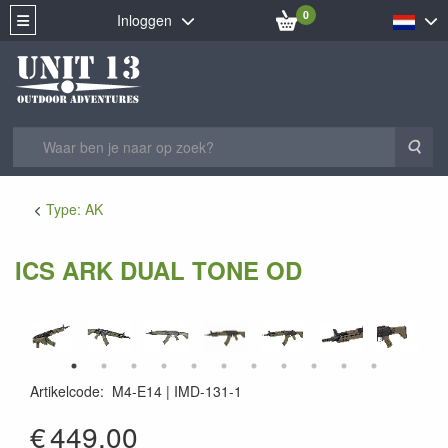
0
Inloggen
Zoe
Type: AK
ICS ARK DUAL TONE OD
Artikelcode
:
M4-E14
IMD-131-1
IMD-131-1
€
449.00