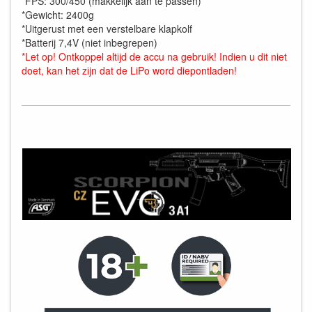
*FPS: 300/450 (makkelijk aan te passen)
*Gewicht: 2400g
*Uitgerust met een verstelbare klapkolf
*Batterij 7,4V (niet inbegrepen)
*Let op! Ontkoppel altijd de accu na gebruik! Indien u dit niet
doet, kan het zijn dat de LiPo word diepontladen!