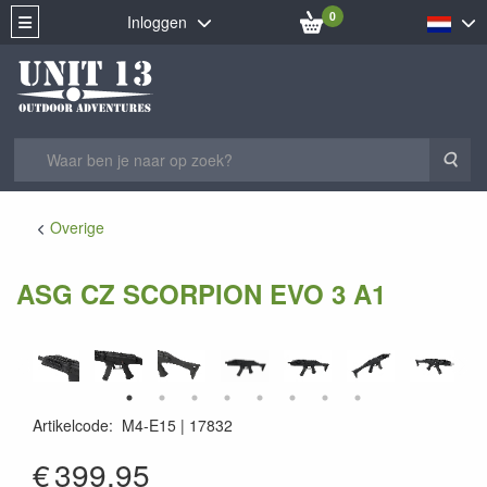
0
Inloggen
Zoe
Overige
ASG CZ SCORPION EVO 3 A1
Artikelcode
:
M4-E15
17832
5707843058841
€
399.95