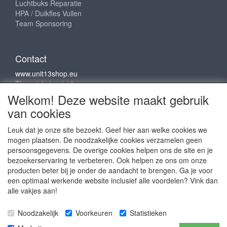
Luchtbuks Reparatie
HPA / Duikfles Vullen
Team Sponsoring
Contact
www.unit13shop.eu
Thermiekstraat 12
6361 HB Nuth
Welkom! Deze website maakt gebruik
info@unit13shop.eu
van cookies
Leuk dat je onze site bezoekt. Geef hier aan welke cookies we
mogen plaatsen. De noodzakelijke cookies verzamelen geen
Sociale media
persoonsgegevens. De overige cookies helpen ons de site en je
bezoekerservaring te verbeteren. Ook helpen ze ons om onze
producten beter bij je onder de aandacht te brengen. Ga je voor
een optimaal werkende website inclusief alle voordelen? Vink dan
alle vakjes aan!
Copyright © 2009 - 2025- ALL EXPLICIT RIGHTS
Noodzakelijk
Voorkeuren
Statistieken
RESERVED to © Unit 13 Outdoor Adventures
Copyright © Copy claim on the name and logo Unit 13