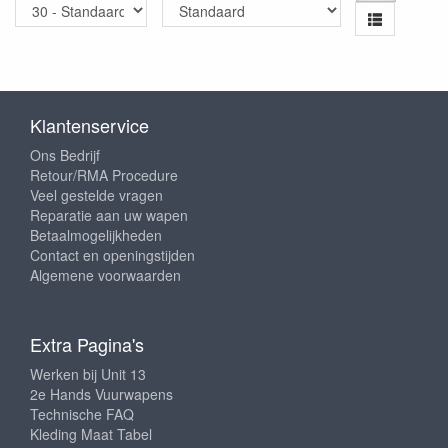
Klantenservice
Ons Bedrijf
Retour/RMA Procedure
Veel gestelde vragen
Reparatie aan uw wapen
Betaalmogelijkheden
Contact en openingstijden
Algemene voorwaarden
Extra Pagina's
Werken bij Unit 13
2e Hands Vuurwapens
Technische FAQ
Kleding Maat Tabel