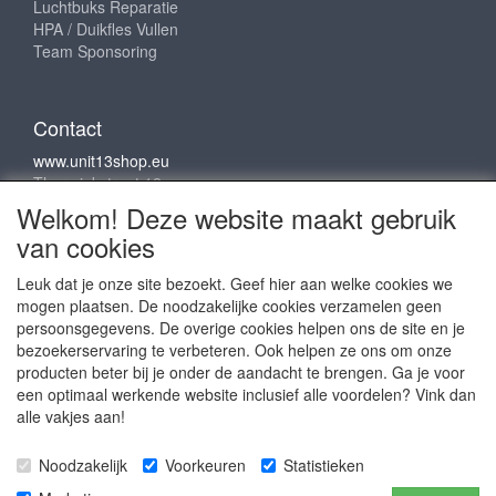
Luchtbuks Reparatie
HPA / Duikfles Vullen
Team Sponsoring
Contact
www.unit13shop.eu
Thermiekstraat 12
6361 HB Nuth
Welkom! Deze website maakt gebruik
info@unit13shop.eu
van cookies
Leuk dat je onze site bezoekt. Geef hier aan welke cookies we
mogen plaatsen. De noodzakelijke cookies verzamelen geen
Sociale media
persoonsgegevens. De overige cookies helpen ons de site en je
bezoekerservaring te verbeteren. Ook helpen ze ons om onze
producten beter bij je onder de aandacht te brengen. Ga je voor
een optimaal werkende website inclusief alle voordelen? Vink dan
alle vakjes aan!
Copyright © 2009 - 2025- ALL EXPLICIT RIGHTS
Noodzakelijk
Voorkeuren
Statistieken
RESERVED to © Unit 13 Outdoor Adventures
Copyright © Copy claim on the name and logo Unit 13