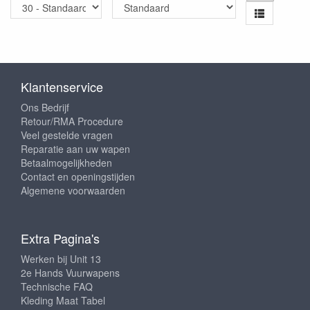
Klantenservice
Ons Bedrijf
Retour/RMA Procedure
Veel gestelde vragen
Reparatie aan uw wapen
Betaalmogelijkheden
Contact en openingstijden
Algemene voorwaarden
Extra Pagina's
Werken bij Unit 13
2e Hands Vuurwapens
Technische FAQ
Kleding Maat Tabel