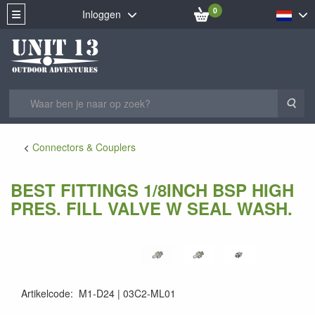
0
Inloggen
Zoe
Connectors & Couplers
BEST FITTINGS 1/8INCH BSP HIGH
PRES. FILL VALVE W SEAL WASH.
Artikelcode
:
M1-D24
03C2-ML01
03C2-ML01