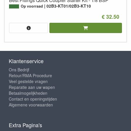
Best Fittings Quick Coupler Starter Kit - 1/8 BSP
02B3-KT01/02B3-KT10
Op voorraad
€ 32.50
Klantenservice
Ons Bedrijf
Retour/RMA Procedure
Veel gestelde vragen
Reparatie aan uw wapen
Betaalmogelijkheden
Contact en openingstijden
Algemene voorwaarden
Extra Pagina's