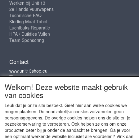
Werken bij Unit 13
2e Hands Vuurwapens
Technische FAQ
Kleding Maat Tabel
Luchtbuks Reparatie
HPA / Duikfles Vullen
Team Sponsoring
Contact
www.unit13shop.eu
Thermiekstraat 12
6361 HB Nuth
Welkom! Deze website maakt gebruik
info@unit13shop.eu
van cookies
Leuk dat je onze site bezoekt. Geef hier aan welke cookies we
mogen plaatsen. De noodzakelijke cookies verzamelen geen
Sociale media
persoonsgegevens. De overige cookies helpen ons de site en je
bezoekerservaring te verbeteren. Ook helpen ze ons om onze
producten beter bij je onder de aandacht te brengen. Ga je voor
een optimaal werkende website inclusief alle voordelen? Vink dan