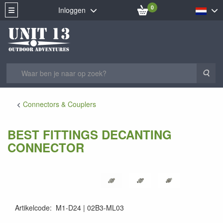
0
Inloggen
Zoe
Connectors & Couplers
BEST FITTINGS DECANTING
CONNECTOR
Artikelcode
:
M1-D24
02B3-ML03
02B3-ML03