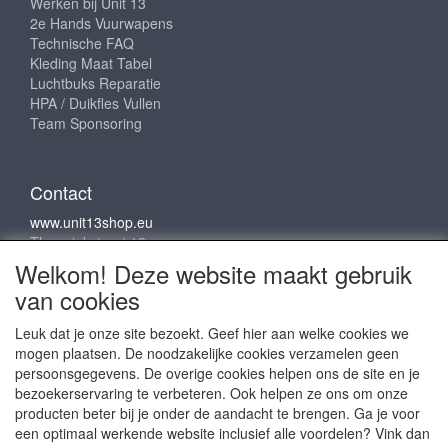
Werken bij Unit 13
2e Hands Vuurwapens
Technische FAQ
Kleding Maat Tabel
Luchtbuks Reparatie
HPA / Duikfles Vullen
Team Sponsoring
Contact
www.unit13shop.eu
Thermiekstraat 12
6361 HB Nuth
Welkom! Deze website maakt gebruik
info@unit13shop.eu
van cookies
Leuk dat je onze site bezoekt. Geef hier aan welke cookies we
mogen plaatsen. De noodzakelijke cookies verzamelen geen
Sociale media
persoonsgegevens. De overige cookies helpen ons de site en je
bezoekerservaring te verbeteren. Ook helpen ze ons om onze
producten beter bij je onder de aandacht te brengen. Ga je voor
een optimaal werkende website inclusief alle voordelen? Vink dan