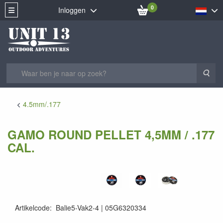
0
Inloggen
Zoe
4.5mm/.177
GAMO ROUND PELLET 4,5MM / .177
CAL.
Artikelcode
:
Balie5-Vak2-4
05G6320334
793676025537