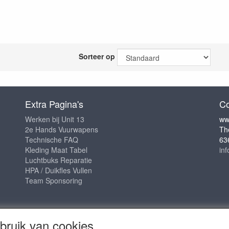
Sorteer op
Extra Pagina's
Co
Werken bij Unit 13
ww
2e Hands Vuurwapens
Th
Technische FAQ
63
Kleding Maat Tabel
in
Luchtbuks Reparatie
HPA / Duikfles Vullen
Team Sponsoring
ruik van cookies