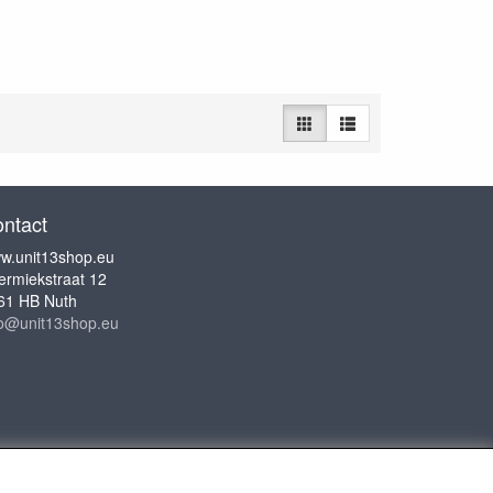
ntact
w.unit13shop.eu
ermiekstraat 12
61 HB Nuth
fo@unit13shop.eu