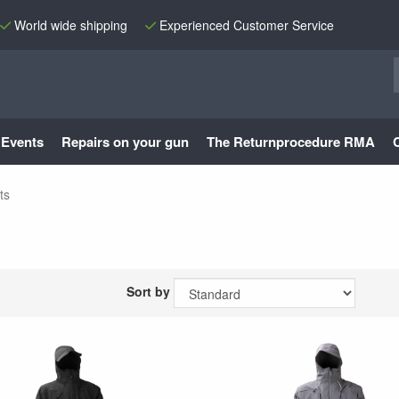
World wide shipping
Experienced Customer Service
Events
Repairs on your gun
The Returnprocedure RMA
ts
Sort by