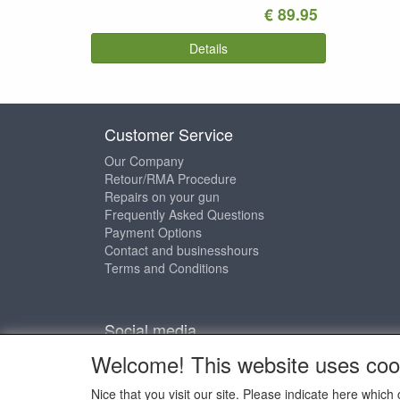
€ 89.95
Details
Customer Service
Our Company
Retour/RMA Procedure
Repairs on your gun
Frequently Asked Questions
Payment Options
Contact and businesshours
Terms and Conditions
Social media
Welcome! This website uses coo
Nice that you visit our site. Please indicate here whi