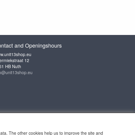
ntact and Openingshours
w.unit13shop.eu
ermiekstraat 12
61 HB Nuth
fo@unit13shop.eu
data. The other cookies help us to improve the site and