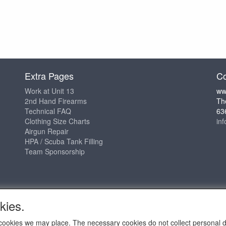
Extra Pages
Co
Work at Unit 13
ww
2nd Hand Firearms
Th
Technical FAQ
63
Clothing Size Charts
in
Airgun Repair
HPA / Scuba Tank Filling
Team Sponsorship
kies.
ch cookies we may place. The necessary cookies do not collect personal 