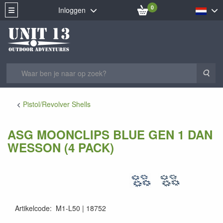
0
Inloggen
Zoe
Pistol/Revolver Shells
ASG MOONCLIPS BLUE GEN 1 DAN
WESSON (4 PACK)
Artikelcode
:
M1-L50
18752
5707843068161