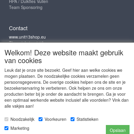
HPA / Duikfles Vullen
Team Sponsoring
Contact
www.unit13shop.eu
Thermiekstraat 12
6361 HB Nuth
Welkom! Deze website maakt gebruik
info@unit13shop.eu
van cookies
Leuk dat je onze site bezoekt. Geef hier aan welke cookies we
mogen plaatsen. De noodzakelijke cookies verzamelen geen
Sociale media
persoonsgegevens. De overige cookies helpen ons de site en je
bezoekerservaring te verbeteren. Ook helpen ze ons om onze
producten beter bij je onder de aandacht te brengen. Ga je voor
een optimaal werkende website inclusief alle voordelen? Vink dan
alle vakjes aan!
Copyright © 2009 - 2025- ALL EXPLICIT RIGHTS
Noodzakelijk
Voorkeuren
Statistieken
RESERVED to © Unit 13 Outdoor Adventures
Copyright © Copy claim on the name and logo Unit 13
Marketing
Opslaan
shop or anything else on the website